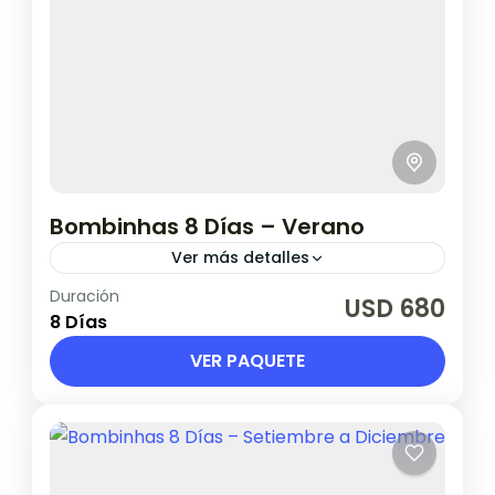
Bombinhas 8 Días – Verano
Ver más detalles
Duración
2 de enero a 20 de febrero 2027
USD 680
8 Días
Brasil
VER PAQUETE
1 Persona en base doble