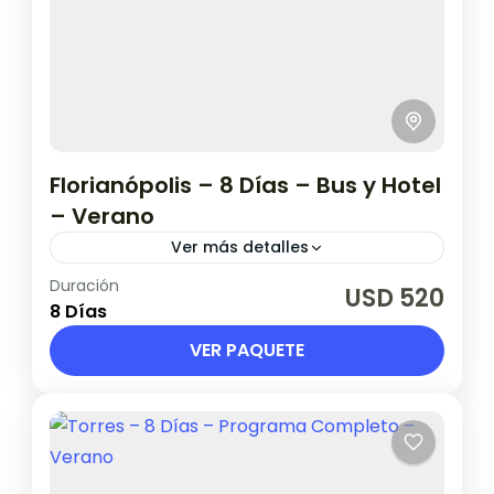
Florianópolis – 8 Días – Bus y Hotel
– Verano
Ver más detalles
Duración
Salidas desde 2 de enero hasta 20 de
USD 520
8 Días
febrero.
VER PAQUETE
Brasil
1 Persona en base doble