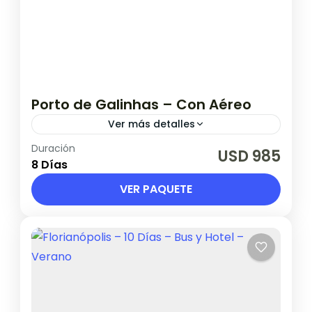
Porto de Galinhas – Con Aéreo
Ver más detalles
Duración
Vigente hasta el 30 noviembre 2026.
USD 985
8 Días
Brasil
VER PAQUETE
1 Persona en base doble