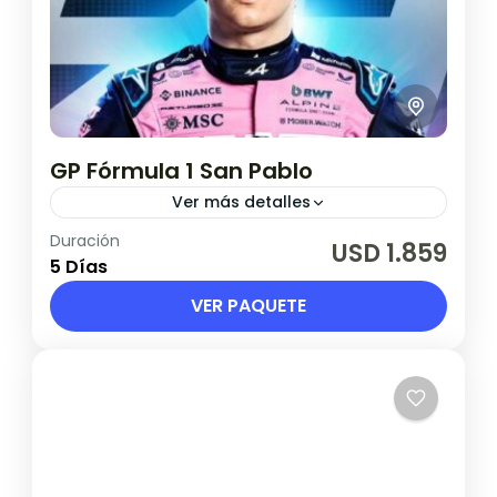
GP Fórmula 1 San Pablo
Ver más detalles
Duración
OPCION 1: PAQUETE COMPLETO CON
USD 1.859
5 Días
AÉREOS DESDE BUENOS AIRES. OPCION 2:
SOLO SERVICIOS TERRESTRES.
VER PAQUETE
Brasil
1 Persona en base doble