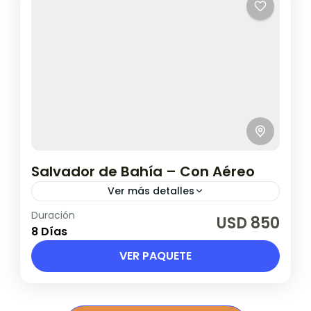
Salvador de Bahía – Con Aéreo
Ver más detalles
Duración
Vigente hasta el 30 noviembre 2026.
USD 850
8 Días
Brasil
VER PAQUETE
1 Persona en base doble