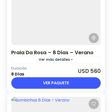
Praia Da Rosa – 8 Días – Verano
Ver más detalles
Duración
SALIDAS: 02, 09, 16, 23, 30 DE ENERO Y 13 Y 20
USD 560
8 Días
DE FEBRERO
VER PAQUETE
Brasil
1 Persona en base doble