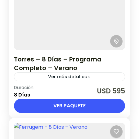
Torres – 8 Días – Programa
Completo – Verano
Ver más detalles
Duración
Salidas desde 2 de enero hasta 20 de
USD 595
8 Días
febrero.
VER PAQUETE
Brasil
1 Persona en base doble