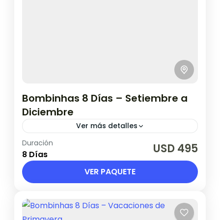
Bombinhas 8 Días – Setiembre a
Diciembre
Ver más detalles
Duración
Setiembre a diciembre 2026
USD 495
8 Días
Brasil
VER PAQUETE
1 Persona en base doble