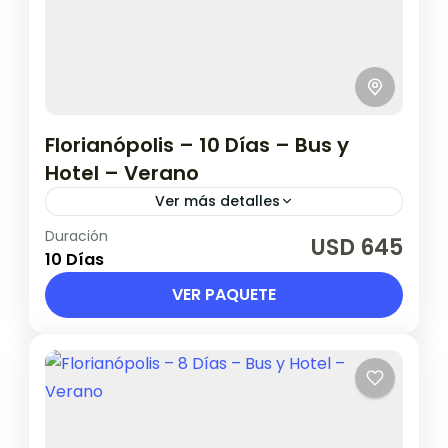
Florianópolis – 10 Días – Bus y
Hotel – Verano
Ver más detalles
Duración
Salidas desde 2 de enero hasta 20 de
USD 645
10 Días
febrero.
VER PAQUETE
Brasil
1 Persona en base doble