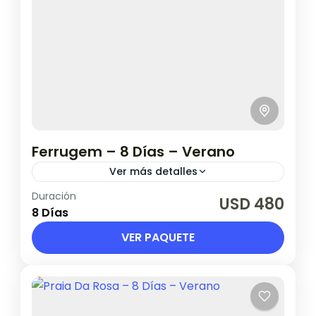
Ferrugem – 8 Días – Verano
Ver más detalles
Duración
Salidas desde 2 de enero hasta 20 de
USD 480
8 Días
febrero.
VER PAQUETE
Brasil
1 Persona en base doble