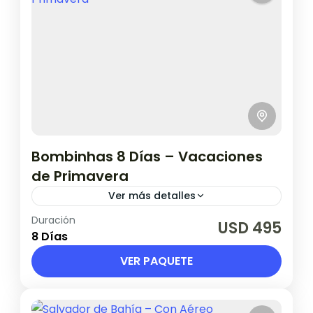
Bombinhas 8 Días – Vacaciones
de Primavera
Ver más detalles
Duración
SALIDA: 19 DE SETIEMBRE
USD 495
8 Días
Brasil
VER PAQUETE
1 Persona en base doble