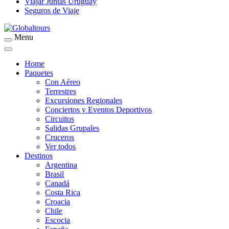
Viajar Juntas Uruguay
Seguros de Viaje
Menu
Organización de Servicios Turísticos
Globaltours
Home
Paquetes
Con Aéreo
Terrestres
Excursiones Regionales
Conciertos y Eventos Deportivos
Circuitos
Salidas Grupales
Cruceros
Ver todos
Destinos
Argentina
Brasil
Canadá
Costa Rica
Croacia
Chile
Escocia