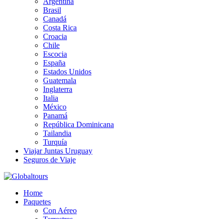
Argentina
Brasil
Canadá
Costa Rica
Croacia
Chile
Escocia
España
Estados Unidos
Guatemala
Inglaterra
Italia
México
Panamá
República Dominicana
Tailandia
Turquía
Viajar Juntas Uruguay
Seguros de Viaje
Organización de Servicios Turísticos
Home
Globaltours
Paquetes
Con Aéreo