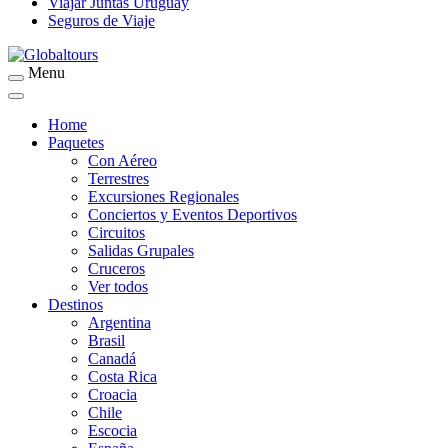
Viajar Juntas Uruguay
Seguros de Viaje
Menu
Organización de Servicios Turísticos
Globaltours
Home
Paquetes
Con Aéreo
Terrestres
Excursiones Regionales
Conciertos y Eventos Deportivos
Circuitos
Salidas Grupales
Cruceros
Ver todos
Destinos
Argentina
Brasil
Canadá
Costa Rica
Croacia
Chile
Escocia