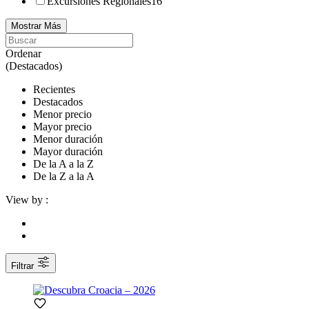
Excursiones Regionales
16
Mostrar Más
Ordenar
(Destacados)
Recientes
Destacados
Menor precio
Mayor precio
Menor duración
Mayor duración
De la A a la Z
De la Z a la A
View by :
Filtrar