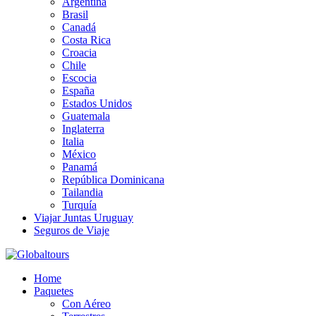
Argentina
Brasil
Canadá
Costa Rica
Croacia
Chile
Escocia
España
Estados Unidos
Guatemala
Inglaterra
Italia
México
Panamá
República Dominicana
Tailandia
Turquía
Viajar Juntas Uruguay
Seguros de Viaje
Organización de Servicios Turísticos
Home
Globaltours
Paquetes
Con Aéreo