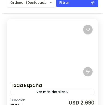
Ordenar
(Destacados)
Filtrar
Toda España
Ver más detalles
Duración
Fechas de salida 2026 a Madrid: Sábado
USD 2.690