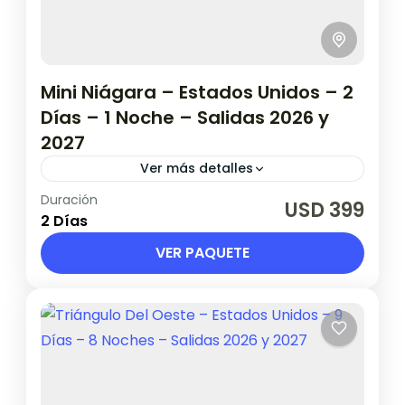
Mini Niágara – Estados Unidos – 2
Días – 1 Noche – Salidas 2026 y
2027
Ver más detalles
Duración
Validez hasta 21 de Marzo de 2027 Salidas
USD 399
2 Días
2026: Abril, mayo, junio, julio, agosto,
setiembre, octubre y noviembre. Salidas
VER PAQUETE
2027: Marzo. (consultar días de salida)
Estados Unidos
1 Persona en base doble