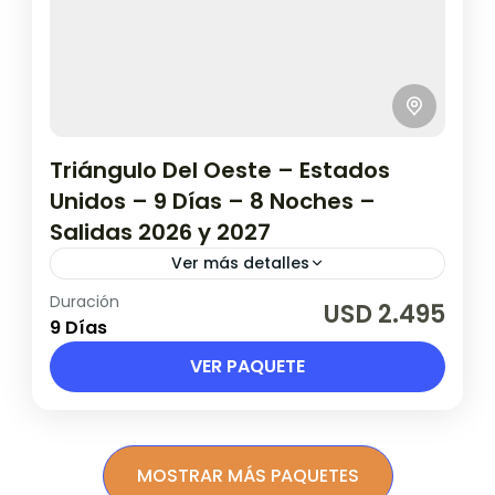
Triángulo Del Oeste – Estados
Unidos – 9 Días – 8 Noches –
Salidas 2026 y 2027
Ver más detalles
Duración
Validez hasta 23 de Abril de 2027 Salidas
USD 2.495
9 Días
2026: Mayo, junio, julio, agosto, setiembre y
octubre. Salidas 2027: Marzo y
VER PAQUETE
abril. (consultar días de salida).
Estados Unidos
1 Persona en base doble
MOSTRAR MÁS PAQUETES