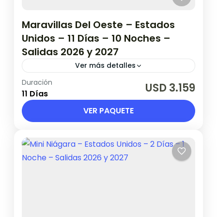
Maravillas Del Oeste – Estados
Unidos – 11 Días – 10 Noches –
Salidas 2026 y 2027
Ver más detalles
Duración
Validez hasta 14 de Abril de 2027 Salidas
USD 3.159
11 Días
2026: Mayo, junio, julio, agosto, setiembre y
octubre. Salidas 2027: Marzo y
VER PAQUETE
abril. (consultar días de salida).
Estados Unidos
1 Persona en base doble