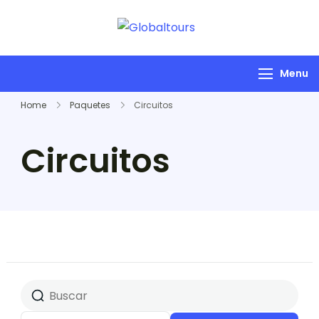
Globaltours
Organización de
Servicios Turísticos
Menu
Home
Paquetes
Circuitos
Circuitos