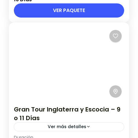
Sábado May: 09, 23 / Jun: 06, 20 / Jul: 04, 18
/ Ago:...
VER PAQUETE
Italia
1 Persona en base doble
Gran Tour Inglaterra y Escocia – 9
o 11 Días
Ver más detalles
Duración
9 o 11 Días / Fechas de salida 2026 a