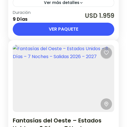
Ver más detalles
Duración
Validez hasta 12 de Abril de 2027.
USD 1.959
9 Días
Canadá
VER PAQUETE
1 Persona en base doble
Fantasías del Oeste – Estados