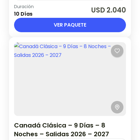
Duración
10 o 12 Días - Fechas de salida 2026 A Roma:
USD 2.040
10 Días
Jueves May: 07, 21 / Jun: 04, 18 / Jul: 02, 16,
30 /...
VER PAQUETE
Italia
1 Persona en base doble
Canadá Clásica – 9 Días – 8
Noches – Salidas 2026 – 2027