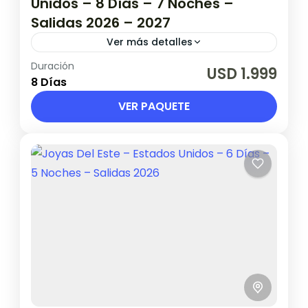
Unidos – 8 Días – 7 Noches –
Salidas 2026 – 2027
Ver más detalles
Duración
Validez hasta 21 de Febrero de 2027
USD 1.999
8 Días
Estados Unidos
VER PAQUETE
1 Persona en base doble