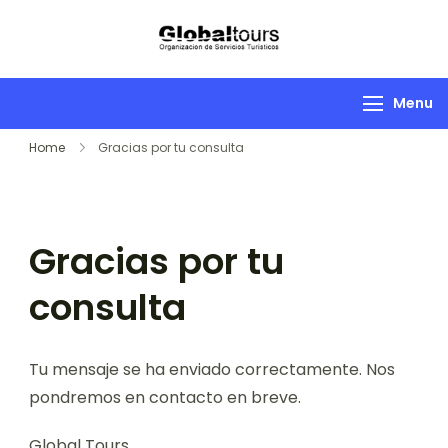
Globaltours
Organización de
Servicios Turísticos
Menu
Home
Gracias por tu consulta
Gracias por tu
consulta
Tu mensaje se ha enviado correctamente. Nos
pondremos en contacto en breve.
Global Tours