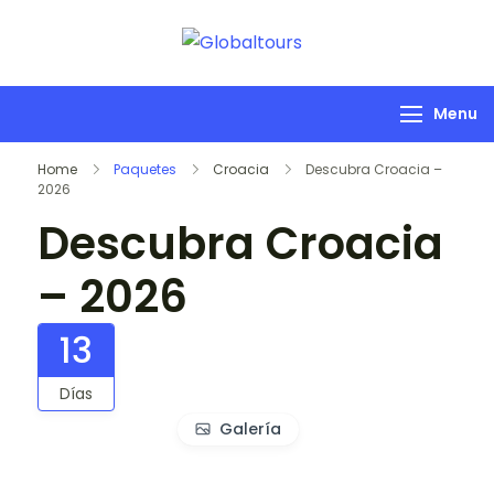
Globaltours
Organización de
Servicios Turísticos
Menu
Home
Paquetes
Croacia
Descubra Croacia –
2026
Descubra Croacia
– 2026
13
Días
Galería