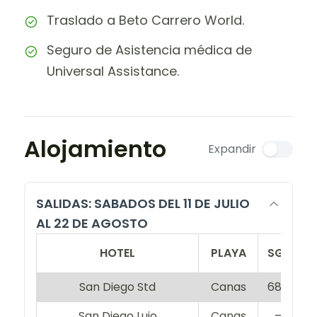
Traslado a Beto Carrero World.
Seguro de Asistencia médica de
Universal Assistance.
Alojamiento
Expandir
SALIDAS: SABADOS DEL 11 DE JULIO
AL 22 DE AGOSTO
HOTEL
PLAYA
SGL
D
San Diego Std
Canas
680
5
San Diego Lujo
Canas
–