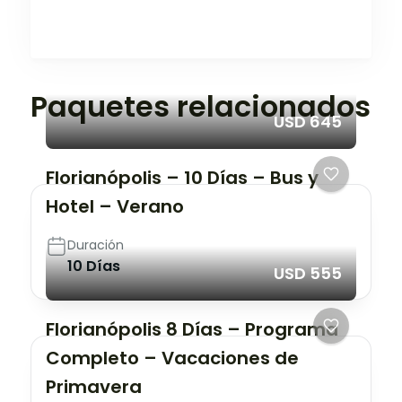
Paquetes relacionados
USD 645
Florianópolis – 10 Días – Bus y
Hotel – Verano
Duración
10 Días
USD 555
Florianópolis 8 Días – Programa
Completo – Vacaciones de
Primavera