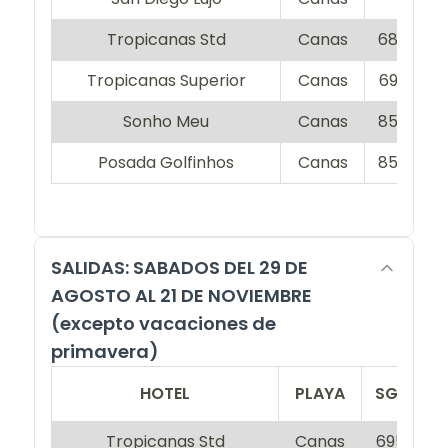
Tropicanas Std
Canas
680
5
Tropicanas Superior
Canas
690
5
Sonho Meu
Canas
850
6
Posada Golfinhos
Canas
850
6
SALIDAS: SABADOS DEL 29 DE
AGOSTO AL 21 DE NOVIEMBRE
(excepto vacaciones de
primavera)
HOTEL
PLAYA
SGL
D
Tropicanas Std
Canas
695
5