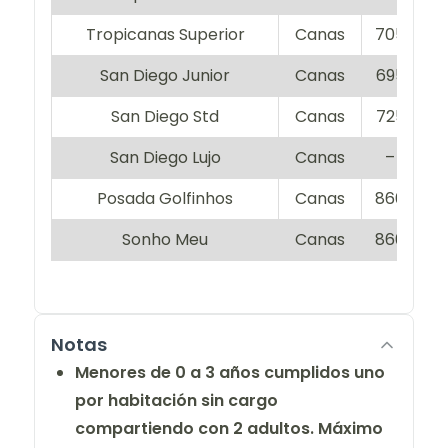
Tropicanas Superior
Canas
705
6
San Diego Junior
Canas
695
5
San Diego Std
Canas
725
5
San Diego Lujo
Canas
–
Posada Golfinhos
Canas
860
6
Sonho Meu
Canas
860
6
Notas
Menores de 0 a 3 años cumplidos uno
por habitación sin cargo
compartiendo con 2 adultos. Máximo