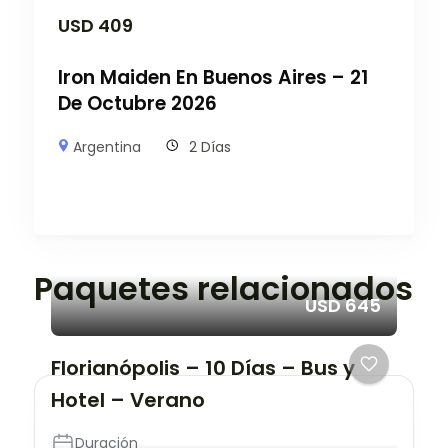
USD
409
Iron Maiden En Buenos Aires – 21
De Octubre 2026
Argentina
2 Días
Paquetes relacionados
USD 645
Florianópolis – 10 Días – Bus y
Hotel – Verano
Duración