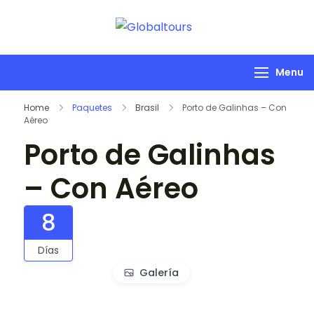
Globaltours
Organización de
Servicios Turísticos
Menu
Home
Paquetes
Brasil
Porto de Galinhas – Con
Aéreo
Porto de Galinhas
– Con Aéreo
8
Días
Galería