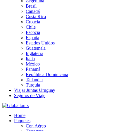
Argentina
Brasil
Canadá
Costa Rica
Croacia
Chile
Escocia
España
Estados Unidos
Guatemala
Inglaterra
Italia
México
Panamá
República Dominicana
Tailandia
Turquía
Viajar Juntas Uruguay
Seguros de Viaje
Organización de Servicios Turísticos
Home
Globaltours
Paquetes
Con Aéreo