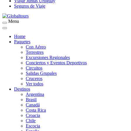
Viajar Juntas Uruguay
Seguros de Viaje
Menu
Organización de Servicios Turísticos
Globaltours
Home
Paquetes
Con Aéreo
Terrestres
Excursiones Regionales
Conciertos y Eventos Deportivos
Circuitos
Salidas Grupales
Cruceros
Ver todos
Destinos
Argentina
Brasil
Canadá
Costa Rica
Croacia
Chile
Escocia