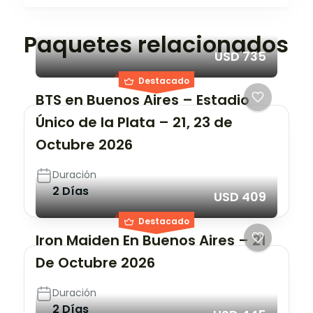
Paquetes relacionados
USD 735
Destacado
BTS en Buenos Aires – Estadio
Único de la Plata – 21, 23 de
Octubre 2026
Duración
2 Días
USD 409
Destacado
Iron Maiden En Buenos Aires – 21
De Octubre 2026
Duración
2 Días