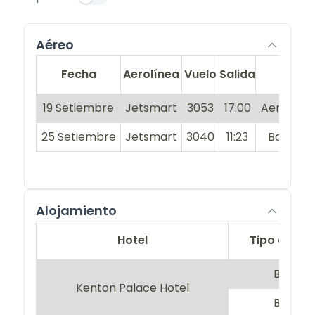
Aéreo
Fecha
Aerolínea
Vuelo
Salida
De
19 Setiembre
Jetsmart
3053
17:00
Aeroparq
25 Setiembre
Jetsmart
3040
11:23
Bariloch
Alojamiento
Hotel
Tipo de Ha
Base d
Kenton Palace Hotel
Base si