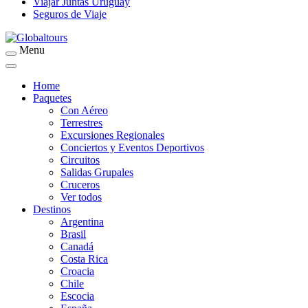
Viajar Juntas Uruguay
Seguros de Viaje
Menu
Organización de Servicios Turísticos
Globaltours
Home
Paquetes
Con Aéreo
Terrestres
Excursiones Regionales
Conciertos y Eventos Deportivos
Circuitos
Salidas Grupales
Cruceros
Ver todos
Destinos
Argentina
Brasil
Canadá
Costa Rica
Croacia
Chile
Escocia