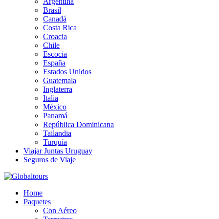
Argentina
Brasil
Canadá
Costa Rica
Croacia
Chile
Escocia
España
Estados Unidos
Guatemala
Inglaterra
Italia
México
Panamá
República Dominicana
Tailandia
Turquía
Viajar Juntas Uruguay
Seguros de Viaje
Organización de Servicios Turísticos
Home
Globaltours
Paquetes
Con Aéreo